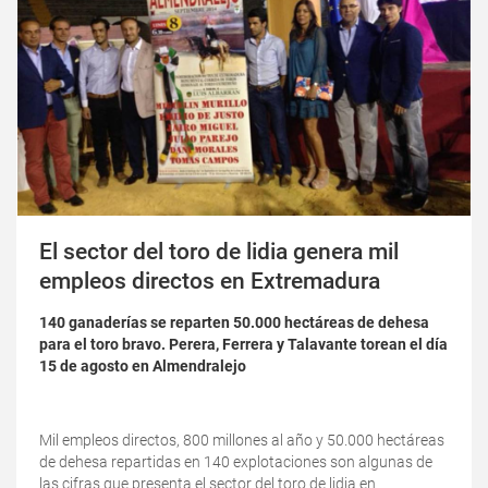
El sector del toro de lidia genera mil
empleos directos en Extremadura
140 ganaderías se reparten 50.000 hectáreas de dehesa
para el toro bravo. Perera, Ferrera y Talavante torean el día
15 de agosto en Almendralejo
Mil empleos directos, 800 millones al año y 50.000 hectáreas
de dehesa repartidas en 140 explotaciones son algunas de
las cifras que presenta el sector del toro de lidia en