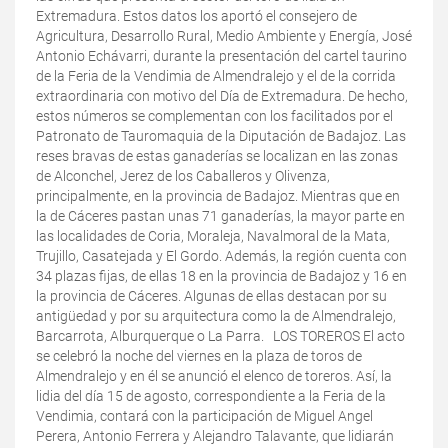
Extremadura. Estos datos los aportó el consejero de
Agricultura, Desarrollo Rural, Medio Ambiente y Energía, José
Antonio Echávarri, durante la presentación del cartel taurino
de la Feria de la Vendimia de Almendralejo y el de la corrida
extraordinaria con motivo del Día de Extremadura. De hecho,
estos números se complementan con los facilitados por el
Patronato de Tauromaquia de la Diputación de Badajoz. Las
reses bravas de estas ganaderías se localizan en las zonas
de Alconchel, Jerez de los Caballeros y Olivenza,
principalmente, en la provincia de Badajoz. Mientras que en
la de Cáceres pastan unas 71 ganaderías, la mayor parte en
las localidades de Coria, Moraleja, Navalmoral de la Mata,
Trujillo, Casatejada y El Gordo. Además, la región cuenta con
34 plazas fijas, de ellas 18 en la provincia de Badajoz y 16 en
la provincia de Cáceres. Algunas de ellas destacan por su
antigüedad y por su arquitectura como la de Almendralejo,
Barcarrota, Alburquerque o La Parra. LOS TOREROS El acto
se celebró la noche del viernes en la plaza de toros de
Almendralejo y en él se anunció el elenco de toreros. Así, la
lidia del día 15 de agosto, correspondiente a la Feria de la
Vendimia, contará con la participación de Miguel Angel
Perera, Antonio Ferrera y Alejandro Talavante, que lidiarán